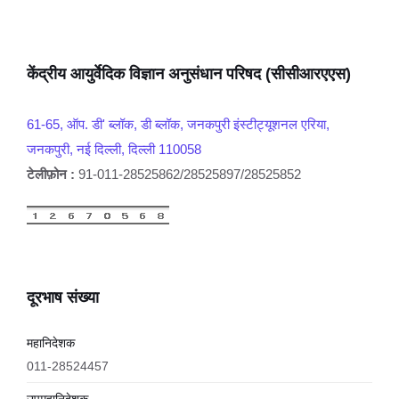
केंद्रीय आयुर्वेदिक विज्ञान अनुसंधान परिषद (सीसीआरएएस)
61-65, ऑप. डी' ब्लॉक, डी ब्लॉक, जनकपुरी इंस्टीट्यूशनल एरिया,
जनकपुरी, नई दिल्ली, दिल्ली 110058
टेलीफ़ोन :
91-011-28525862/28525897/28525852
दूरभाष संख्या
महानिदेशक
011-28524457