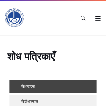
शोध पत्रिकाएँ
जेआरएएस
जेडीआरएएस