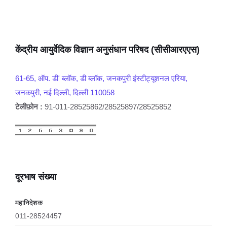
केंद्रीय आयुर्वेदिक विज्ञान अनुसंधान परिषद (सीसीआरएएस)
61-65, ऑप. डी' ब्लॉक, डी ब्लॉक, जनकपुरी इंस्टीट्यूशनल एरिया,
जनकपुरी, नई दिल्ली, दिल्ली 110058
टेलीफ़ोन :
91-011-28525862/28525897/28525852
दूरभाष संख्या
महानिदेशक
011-28524457