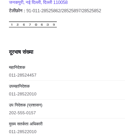
जनकपुरी, नई दिल्ली, दिल्ली 110058
टेलीफ़ोन :
91-011-28525862/28525897/28525852
दूरभाष संख्या
महानिदेशक
011-28524457
उपमहानिदेशक
011-28522010
उप निदेशक (प्रशासन)
202-555-0157
मुख्य सतर्कता अधिकारी
011-28522010