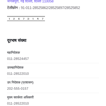
जनकपुरी, नई दिल्ली, दिल्ली 110058
टेलीफ़ोन :
91-011-28525862/28525897/28525852
दूरभाष संख्या
महानिदेशक
011-28524457
उपमहानिदेशक
011-28522010
उप निदेशक (प्रशासन)
202-555-0157
मुख्य सतर्कता अधिकारी
011-28522010