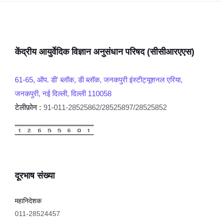
केंद्रीय आयुर्वेदिक विज्ञान अनुसंधान परिषद (सीसीआरएएस)
61-65, ऑप. डी' ब्लॉक, डी ब्लॉक, जनकपुरी इंस्टीट्यूशनल एरिया,
जनकपुरी, नई दिल्ली, दिल्ली 110058
टेलीफ़ोन :
91-011-28525862/28525897/28525852
दूरभाष संख्या
महानिदेशक
011-28524457