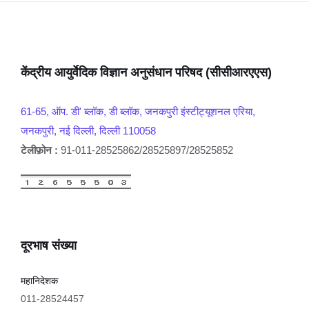
केंद्रीय आयुर्वेदिक विज्ञान अनुसंधान परिषद (सीसीआरएएस)
61-65, ऑप. डी' ब्लॉक, डी ब्लॉक, जनकपुरी इंस्टीट्यूशनल एरिया,
जनकपुरी, नई दिल्ली, दिल्ली 110058
टेलीफ़ोन :
91-011-28525862/28525897/28525852
दूरभाष संख्या
महानिदेशक
011-28524457