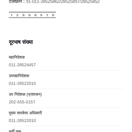
टेलीफ़ोन :
91-011-28525862/28525897/28525852
दूरभाष संख्या
महानिदेशक
011-28524457
उपमहानिदेशक
011-28522010
उप निदेशक (प्रशासन)
202-555-0157
मुख्य सतर्कता अधिकारी
011-28522010
भर्ती कक्ष