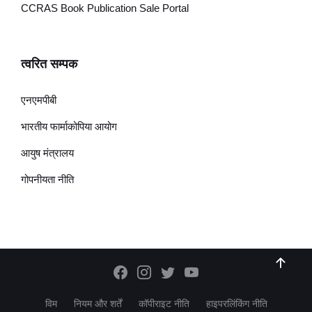
CCRAS Book Publication Sale Portal
त्वरित सम्पक
एनएमपीबी
भारतीय फार्माकोपिया आयोग
आयुष मंत्रालय
गोपनीयता नीति
विम
नियम और शर्तें
कॉपीराइट नीति
हाइपरलिंकिंग नीति