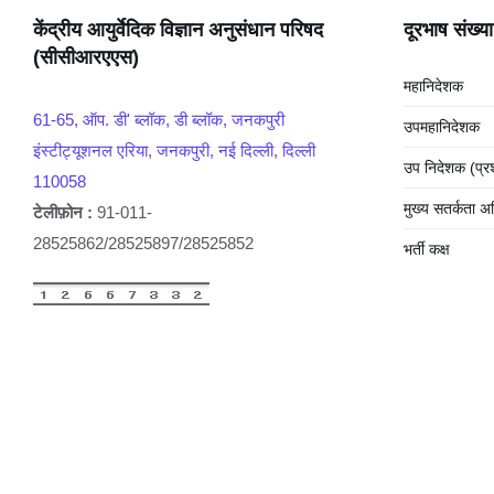
केंद्रीय आयुर्वेदिक विज्ञान अनुसंधान परिषद
दूरभाष संख्या
(सीसीआरएएस)
महानिदेशक
61-65, ऑप. डी' ब्लॉक, डी ब्लॉक, जनकपुरी
उपमहानिदेशक
इंस्टीट्यूशनल एरिया, जनकपुरी, नई दिल्ली, दिल्ली
उप निदेशक (प्
110058
मुख्य सतर्कता अ
टेलीफ़ोन :
91-011-
28525862/28525897/28525852
भर्ती कक्ष