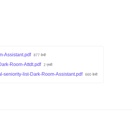
-Assistant.pdf
877 केबी
-Dark-Room-Attdt.pdf
2 एमबी
-seniority-list-Dark-Room-Assistant.pdf
660 केबी