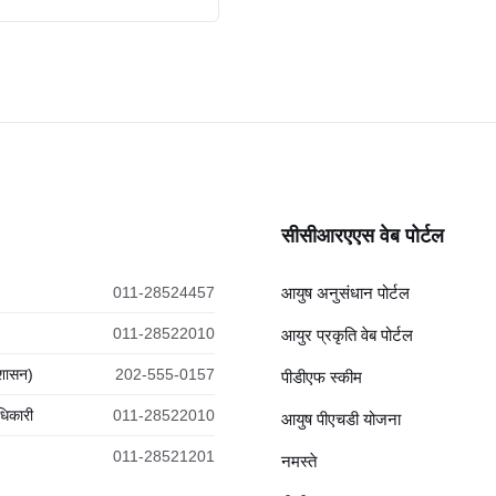
सीसीआरएएस वेब पोर्टल
011-28524457
आयुष अनुसंधान पोर्टल
011-28522010
आयुर प्रकृति वेब पोर्टल
रशासन)
202-555-0157
पीडीएफ स्कीम
धिकारी
011-28522010
आयुष पीएचडी योजना
011-28521201
नमस्ते