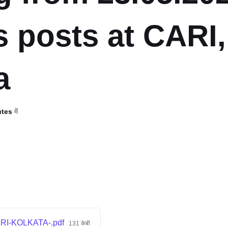
s posts at CARI,
a
utes
में
ARI-KOLKATA-.pdf
131 केबी