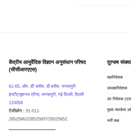
केंद्रीय आयुर्वेदिक विज्ञान अनुसंधान परिषद
दूरभाष संख्या
(सीसीआरएएस)
महानिदेशक
61-65, ऑप. डी' ब्लॉक, डी ब्लॉक, जनकपुरी
उपमहानिदेशक
इंस्टीट्यूशनल एरिया, जनकपुरी, नई दिल्ली, दिल्ली
उप निदेशक (प्
110058
मुख्य सतर्कता अ
टेलीफ़ोन :
91-011-
28525862/28525897/28525852
भर्ती कक्ष