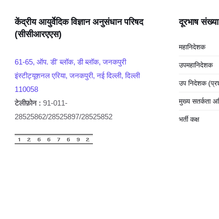
केंद्रीय आयुर्वेदिक विज्ञान अनुसंधान परिषद
दूरभाष संख्या
(सीसीआरएएस)
महानिदेशक
61-65, ऑप. डी' ब्लॉक, डी ब्लॉक, जनकपुरी
उपमहानिदेशक
इंस्टीट्यूशनल एरिया, जनकपुरी, नई दिल्ली, दिल्ली
उप निदेशक (प्
110058
मुख्य सतर्कता अ
टेलीफ़ोन :
91-011-
28525862/28525897/28525852
भर्ती कक्ष