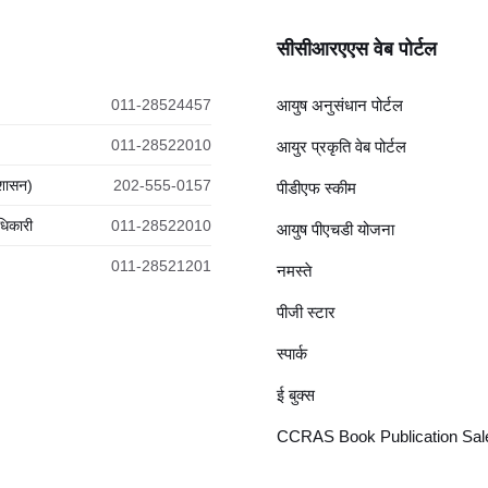
सीसीआरएएस वेब पोर्टल
011-28524457
आयुष अनुसंधान पोर्टल
011-28522010
आयुर प्रकृति वेब पोर्टल
रशासन)
202-555-0157
पीडीएफ स्कीम
धिकारी
011-28522010
आयुष पीएचडी योजना
011-28521201
नमस्ते
पीजी स्टार
स्पार्क
ई बुक्स
CCRAS Book Publication Sale