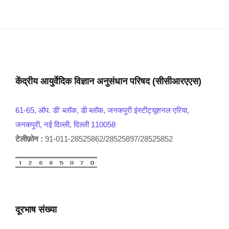
केंद्रीय आयुर्वेदिक विज्ञान अनुसंधान परिषद (सीसीआरएएस)
61-65, ऑप. डी' ब्लॉक, डी ब्लॉक, जनकपुरी इंस्टीट्यूशनल एरिया,
जनकपुरी, नई दिल्ली, दिल्ली 110058
टेलीफ़ोन :
91-011-28525862/28525897/28525852
दूरभाष संख्या