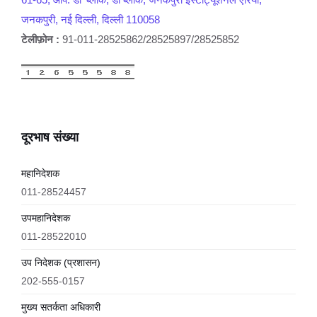
जनकपुरी, नई दिल्ली, दिल्ली 110058
टेलीफ़ोन :
91-011-28525862/28525897/28525852
दूरभाष संख्या
महानिदेशक
011-28524457
उपमहानिदेशक
011-28522010
उप निदेशक (प्रशासन)
202-555-0157
मुख्य सतर्कता अधिकारी