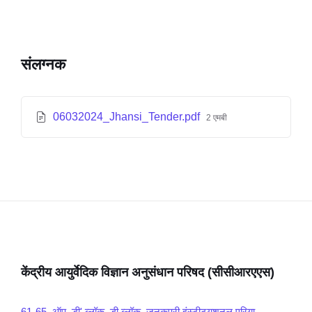
संलग्नक
06032024_Jhansi_Tender.pdf
2 एमबी
केंद्रीय आयुर्वेदिक विज्ञान अनुसंधान परिषद (सीसीआरएएस)
61-65, ऑप. डी' ब्लॉक, डी ब्लॉक, जनकपुरी इंस्टीट्यूशनल एरिया,