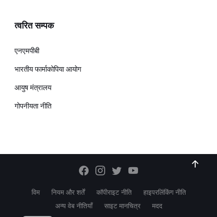
त्वरित सम्पक
एनएमपीबी
भारतीय फार्माकोपिया आयोग
आयुष मंत्रालय
गोपनीयता नीति
विम
नियम और शर्तें
कॉपीराइट नीति
हाइपरलिंकिंग नीति
अन्य वेब नीतियाँ
साइट मानचित्र
मदद
EN