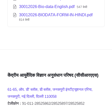
30012026-Bio-data-English.pdf
547 केबी
30012026-BIODATA-FORM-IN-HINDI.pdf
814 केबी
केंद्रीय आयुर्वेदिक विज्ञान अनुसंधान परिषद (सीसीआरएएस)
61-65, ऑप. डी' ब्लॉक, डी ब्लॉक, जनकपुरी इंस्टीट्यूशनल एरिया,
जनकपुरी, नई दिल्ली, दिल्ली 110058
टेलीफ़ोन :
91-011-28525862/28525897/28525852