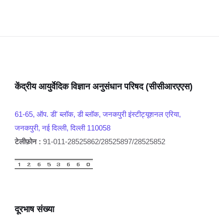
केंद्रीय आयुर्वेदिक विज्ञान अनुसंधान परिषद (सीसीआरएएस)
61-65, ऑप. डी' ब्लॉक, डी ब्लॉक, जनकपुरी इंस्टीट्यूशनल एरिया,
जनकपुरी, नई दिल्ली, दिल्ली 110058
टेलीफ़ोन :
91-011-28525862/28525897/28525852
दूरभाष संख्या