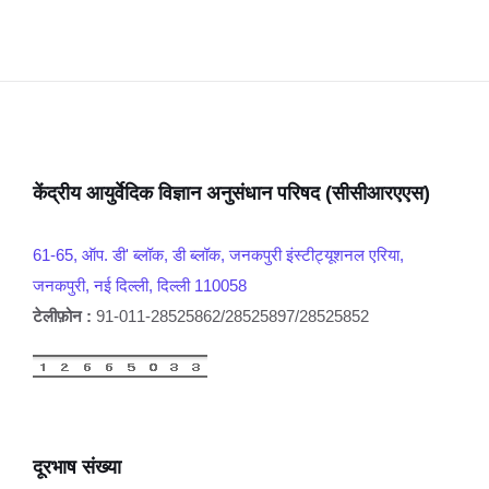
केंद्रीय आयुर्वेदिक विज्ञान अनुसंधान परिषद (सीसीआरएएस)
61-65, ऑप. डी' ब्लॉक, डी ब्लॉक, जनकपुरी इंस्टीट्यूशनल एरिया,
जनकपुरी, नई दिल्ली, दिल्ली 110058
टेलीफ़ोन :
91-011-28525862/28525897/28525852
दूरभाष संख्या