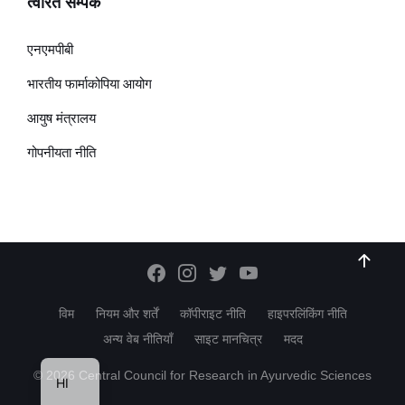
त्वरित सम्पक
एनएमपीबी
भारतीय फार्माकोपिया आयोग
आयुष मंत्रालय
गोपनीयता नीति
विम
नियम और शर्तें
कॉपीराइट नीति
हाइपरलिंकिंग नीति
अन्य वेब नीतियाँ
साइट मानचित्र
मदद
EN
© 2026 Central Council for Research in Ayurvedic Sciences
HI