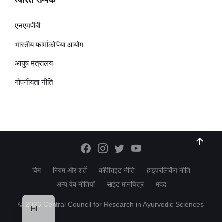
त्वरित सम्पक
एनएमपीबी
भारतीय फार्माकोपिया आयोग
आयुष मंत्रालय
गोपनीयता नीति
विम
नियम और शर्तें
कॉपीराइट नीति
हाइपरलिंकिंग नीति
अन्य वेब नीतियाँ
साइट मानचित्र
मदद
EN
© 2026 Central Council for Research in Ayurvedic Sciences
HI