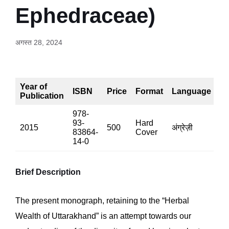
Ephedraceae)
अगस्त 28, 2024
Year of
ISBN
Price
Format
Language
P
Publication
978-
93-
Hard
2015
500
अंग्रेज़ी
32
83864-
Cover
14-0
Brief Description
The present monograph, retaining to the “Herbal
Wealth of Uttarakhand” is an attempt towards our