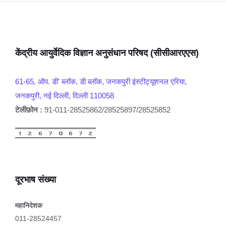
केंद्रीय आयुर्वेदिक विज्ञान अनुसंधान परिषद (सीसीआरएएस)
61-65, ऑप. डी' ब्लॉक, डी ब्लॉक, जनकपुरी इंस्टीट्यूशनल एरिया,
जनकपुरी, नई दिल्ली, दिल्ली 110058
टेलीफ़ोन :
91-011-28525862/28525897/28525852
दूरभाष संख्या
महानिदेशक
011-28524457