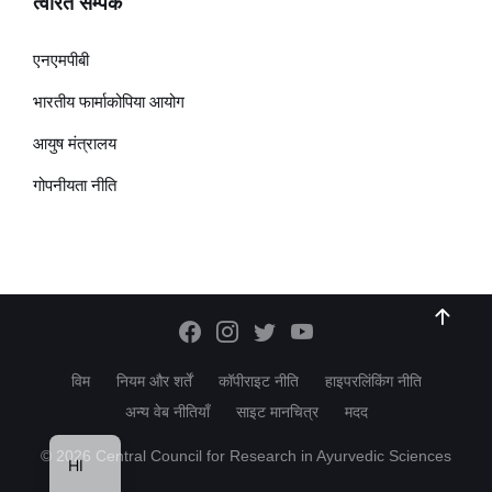
त्वरित सम्पक
एनएमपीबी
भारतीय फार्माकोपिया आयोग
आयुष मंत्रालय
गोपनीयता नीति
विम
नियम और शर्तें
कॉपीराइट नीति
हाइपरलिंकिंग नीति
अन्य वेब नीतियाँ
साइट मानचित्र
मदद
EN
© 2026 Central Council for Research in Ayurvedic Sciences
HI