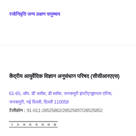
रजोनिवृति जन्य लक्षण समुच्चय
केंद्रीय आयुर्वेदिक विज्ञान अनुसंधान परिषद (सीसीआरएएस)
61-65, ऑप. डी' ब्लॉक, डी ब्लॉक, जनकपुरी इंस्टीट्यूशनल एरिया,
जनकपुरी, नई दिल्ली, दिल्ली 110058
टेलीफ़ोन :
91-011-28525862/28525897/28525852