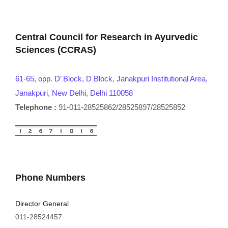
Central Council for Research in Ayurvedic
Sciences (CCRAS)
61-65, opp. D’ Block, D Block, Janakpuri Institutional Area,
Janakpuri, New Delhi, Delhi 110058
Telephone :
91-011-28525862/28525897/28525852
Phone Numbers
Director General
011-28524457