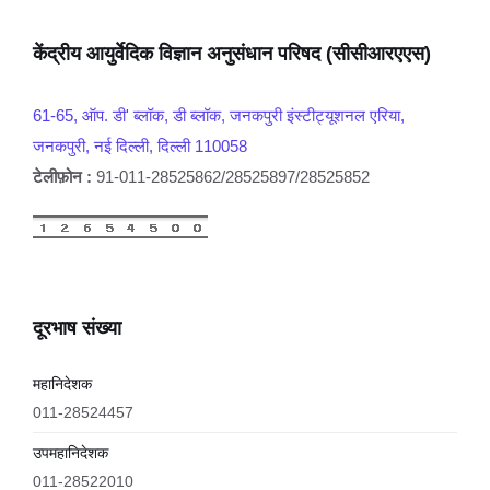
केंद्रीय आयुर्वेदिक विज्ञान अनुसंधान परिषद (सीसीआरएएस)
61-65, ऑप. डी' ब्लॉक, डी ब्लॉक, जनकपुरी इंस्टीट्यूशनल एरिया,
जनकपुरी, नई दिल्ली, दिल्ली 110058
टेलीफ़ोन :
91-011-28525862/28525897/28525852
दूरभाष संख्या
महानिदेशक
011-28524457
उपमहानिदेशक
011-28522010