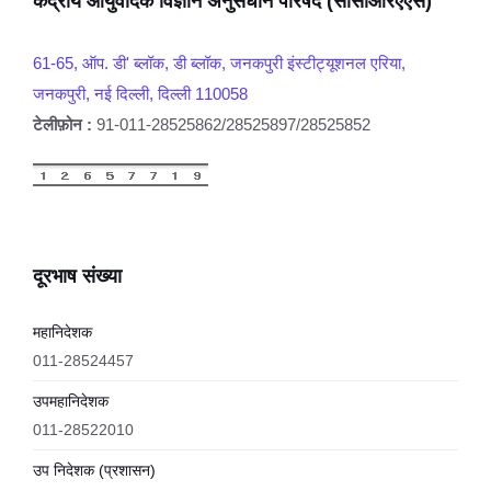
केंद्रीय आयुर्वेदिक विज्ञान अनुसंधान परिषद (सीसीआरएएस)
61-65, ऑप. डी' ब्लॉक, डी ब्लॉक, जनकपुरी इंस्टीट्यूशनल एरिया,
जनकपुरी, नई दिल्ली, दिल्ली 110058
टेलीफ़ोन :
91-011-28525862/28525897/28525852
दूरभाष संख्या
महानिदेशक
011-28524457
उपमहानिदेशक
011-28522010
उप निदेशक (प्रशासन)