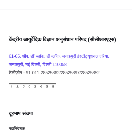
केंद्रीय आयुर्वेदिक विज्ञान अनुसंधान परिषद (सीसीआरएएस)
61-65, ऑप. डी' ब्लॉक, डी ब्लॉक, जनकपुरी इंस्टीट्यूशनल एरिया,
जनकपुरी, नई दिल्ली, दिल्ली 110058
टेलीफ़ोन :
91-011-28525862/28525897/28525852
दूरभाष संख्या
महानिदेशक