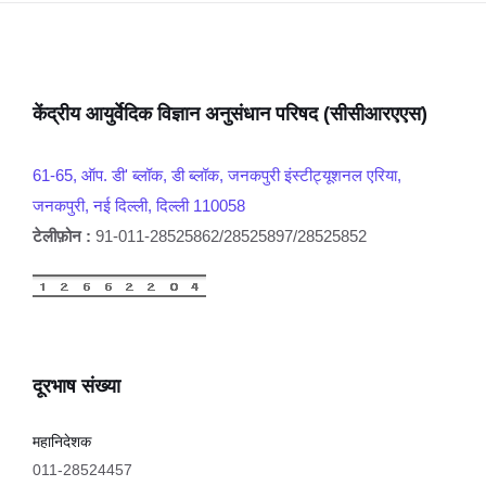
केंद्रीय आयुर्वेदिक विज्ञान अनुसंधान परिषद (सीसीआरएएस)
61-65, ऑप. डी' ब्लॉक, डी ब्लॉक, जनकपुरी इंस्टीट्यूशनल एरिया,
जनकपुरी, नई दिल्ली, दिल्ली 110058
टेलीफ़ोन :
91-011-28525862/28525897/28525852
दूरभाष संख्या
महानिदेशक
011-28524457