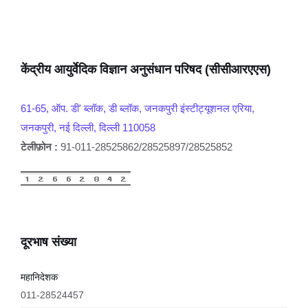
केंद्रीय आयुर्वेदिक विज्ञान अनुसंधान परिषद (सीसीआरएएस)
61-65, ऑप. डी' ब्लॉक, डी ब्लॉक, जनकपुरी इंस्टीट्यूशनल एरिया,
जनकपुरी, नई दिल्ली, दिल्ली 110058
टेलीफ़ोन :
91-011-28525862/28525897/28525852
दूरभाष संख्या
महानिदेशक
011-28524457