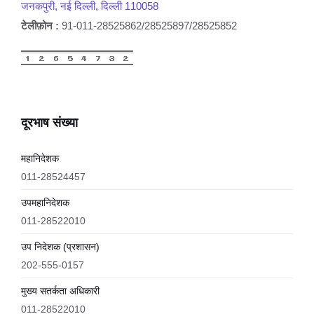
जनकपुरी, नई दिल्ली, दिल्ली 110058
टेलीफ़ोन :
91-011-28525862/28525897/28525852
दूरभाष संख्या
महानिदेशक
011-28524457
उपमहानिदेशक
011-28522010
उप निदेशक (प्रशासन)
202-555-0157
मुख्य सतर्कता अधिकारी
011-28522010