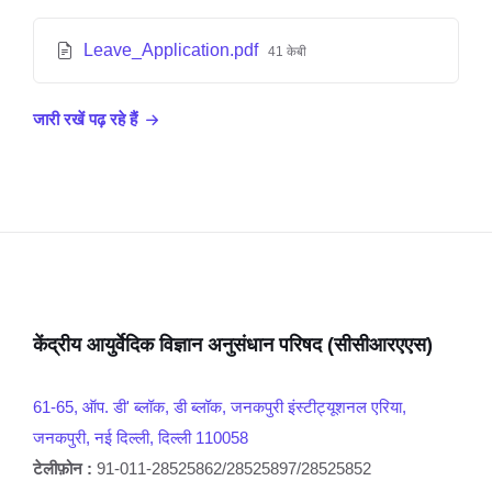
Leave_Application.pdf
41 केबी
जारी रखें पढ़ रहे हैं
केंद्रीय आयुर्वेदिक विज्ञान अनुसंधान परिषद (सीसीआरएएस)
61-65, ऑप. डी' ब्लॉक, डी ब्लॉक, जनकपुरी इंस्टीट्यूशनल एरिया,
जनकपुरी, नई दिल्ली, दिल्ली 110058
टेलीफ़ोन :
91-011-28525862/28525897/28525852