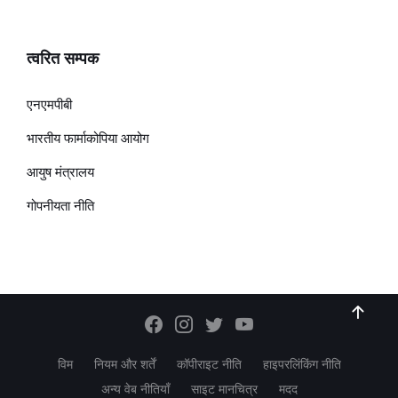
त्वरित सम्पक
एनएमपीबी
भारतीय फार्माकोपिया आयोग
आयुष मंत्रालय
गोपनीयता नीति
विम
नियम और शर्तें
कॉपीराइट नीति
हाइपरलिंकिंग नीति
अन्य वेब नीतियाँ
साइट मानचित्र
मदद