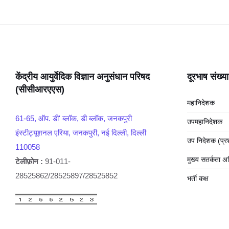
केंद्रीय आयुर्वेदिक विज्ञान अनुसंधान परिषद
दूरभाष संख्या
(सीसीआरएएस)
महानिदेशक
61-65, ऑप. डी' ब्लॉक, डी ब्लॉक, जनकपुरी
उपमहानिदेशक
इंस्टीट्यूशनल एरिया, जनकपुरी, नई दिल्ली, दिल्ली
उप निदेशक (प्
110058
मुख्य सतर्कता अ
टेलीफ़ोन :
91-011-
28525862/28525897/28525852
भर्ती कक्ष