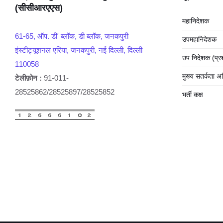
(सीसीआरएएस)
महानिदेशक
61-65, ऑप. डी' ब्लॉक, डी ब्लॉक, जनकपुरी
उपमहानिदेशक
इंस्टीट्यूशनल एरिया, जनकपुरी, नई दिल्ली, दिल्ली
उप निदेशक (प्
110058
मुख्य सतर्कता अ
टेलीफ़ोन :
91-011-
28525862/28525897/28525852
भर्ती कक्ष