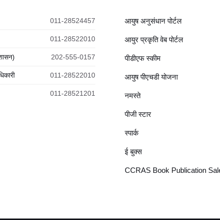
011-28524457
आयुष अनुसंधान पोर्टल
011-28522010
आयुर प्रकृति वेब पोर्टल
रशासन)
202-555-0157
पीडीएफ स्कीम
धिकारी
011-28522010
आयुष पीएचडी योजना
011-28521201
नमस्ते
पीजी स्टार
स्पार्क
ई बुक्स
CCRAS Book Publication Sale