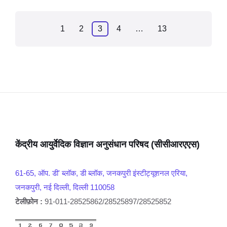
1
2
3
4
…
13
केंद्रीय आयुर्वेदिक विज्ञान अनुसंधान परिषद (सीसीआरएएस)
61-65, ऑप. डी' ब्लॉक, डी ब्लॉक, जनकपुरी इंस्टीट्यूशनल एरिया,
जनकपुरी, नई दिल्ली, दिल्ली 110058
टेलीफ़ोन :
91-011-28525862/28525897/28525852