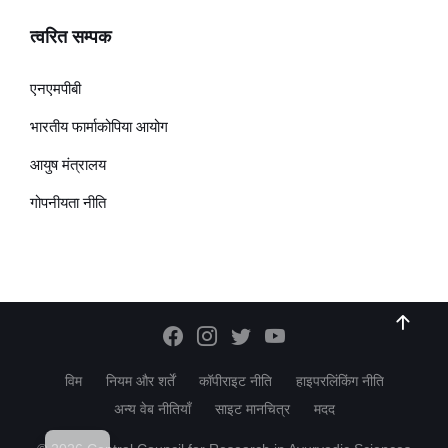
त्वरित सम्पक
एनएमपीबी
भारतीय फार्माकोपिया आयोग
आयुष मंत्रालय
गोपनीयता नीति
विम
नियम और शर्तें
कॉपीराइट नीति
हाइपरलिंकिंग नीति
अन्य वेब नीतियाँ
साइट मानचित्र
मदद
EN